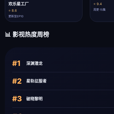
欢乐星工厂
⭐ 9.4
周更·15集
⭐ 8.6
更新至EP10
📊 影视热度周榜
#1
深渊潜龙
#2
星轨征服者
#3
破晓黎明