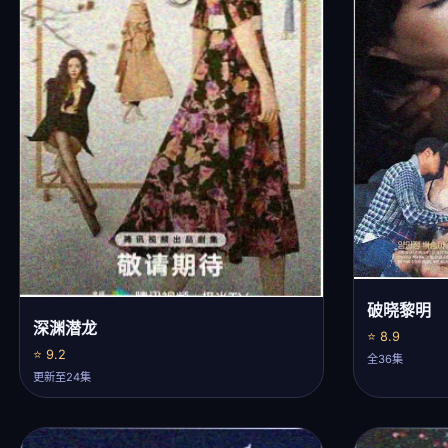
破晓黎明
深渊潜龙
⭐ 8.9
⭐ 9.2
全36集
更新至24集