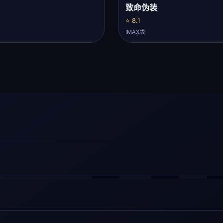
致命伪装
⭐ 8.1
IMAX版