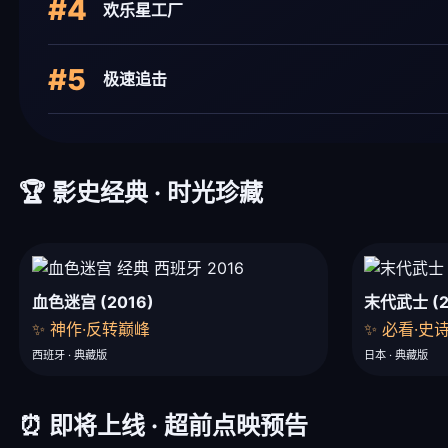
#4
欢乐星工厂
#5
极速追击
🏆 影史经典 · 时光珍藏
血色迷宫 (2016)
末代武士 (2
✨ 神作·反转巅峰
✨ 必看·史
西班牙 · 典藏版
日本 · 典藏版
⏰ 即将上线 · 超前点映预告