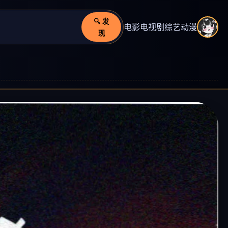
🔍 发
电影
电视剧
综艺
动漫
现