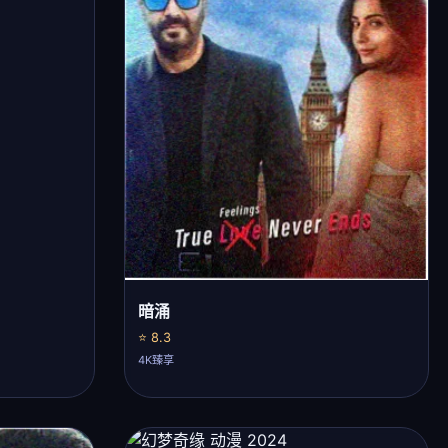
暗涌
⭐ 8.3
4K臻享