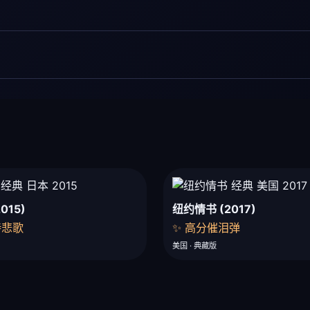
015)
纽约情书 (2017)
诗悲歌
✨ 高分催泪弹
美国 · 典藏版