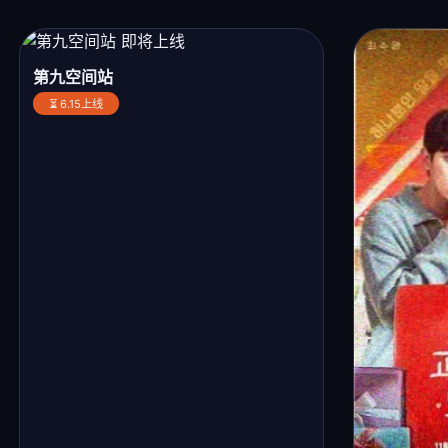
第九空间站
⏳ 6.15上线