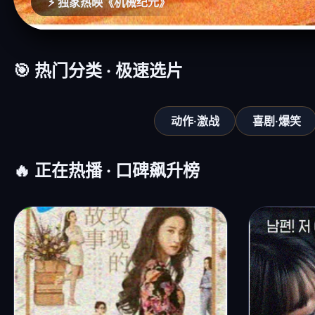
🏮 古装推理《长安异闻录》
🎯 热门分类 · 极速选片
动作·激战
喜剧·爆笑
🔥 正在热播 · 口碑飙升榜